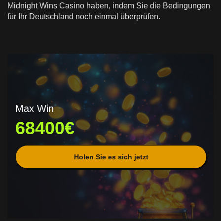
Midnight Wins Casino haben, indem Sie die Bedingungen
für Ihr Deutschland noch einmal überprüfen.
Max Win
68400€
Holen Sie es sich jetzt