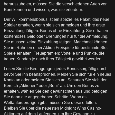
herauszuholen, müssen Sie die verschiedenen Arten von
Boni kennen und wissen, was sie erfordern.
Der Willkommensbonus ist ein spezielles Paket, das neue
Spieler erhalten, wenn sie sich anmelden und ihre erste
Einzahlung tätigen. Bonus ohne Einzahlung: Sie erhalten
kostenloses Geld oder Drehungen nur für die Anmeldung,
Sie müssen keine Einzahlung tätigen. Manchmal können
Sie im Rahmen einer Aktion Freispiele für bestimmte Slot-
Spiele erhalten. Treueprämien: Vorteile und Punkte, die
treuen Kunden je nach ihrer Tätigkeit gewährt werden.
Lesen Sie die Bedingungen jedes Bonus sorgfältig durch,
bevor Sie ihn beanspruchen. Melden Sie sich für ein neues
Konto an oder melden Sie sich an. Schauen Sie sich den
Bereich „Aktionen“ oder „Boni“ an. Um den Bonus zu
erhalten, wählen Sie den gewünschten aus und befolgen
Sie dann die angegebenen Schritte. Wenn es
Wettanforderungen gibt, müssen Sie diese erfüllen.
Bleiben Sie über die neuesten Midnight Wins Casino-
Aktionen auf dem Laufenden, um Ihre Gewinne zu