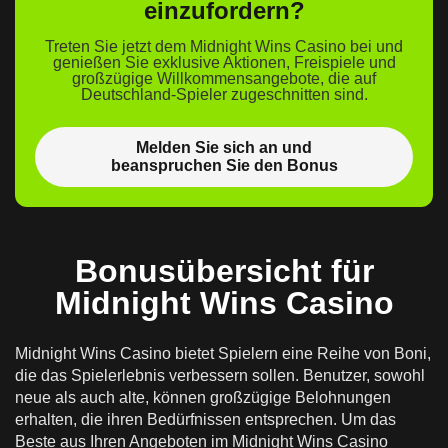
einzufordern?
Treten Sie jetzt dem Midnight Wins Casino bei und
genießen Sie exklusive Aktionen, Freispiele und
großzügige Willkommensangebote, die auf
Deutschland-Spieler zugeschnitten sind.
Melden Sie sich an und
beanspruchen Sie den Bonus
Bonusübersicht für
Midnight Wins Casino
Midnight Wins Casino bietet Spielern eine Reihe von Boni,
die das Spielerlebnis verbessern sollen. Benutzer, sowohl
neue als auch alte, können großzügige Belohnungen
erhalten, die ihren Bedürfnissen entsprechen. Um das
Beste aus Ihren Angeboten im Midnight Wins Casino