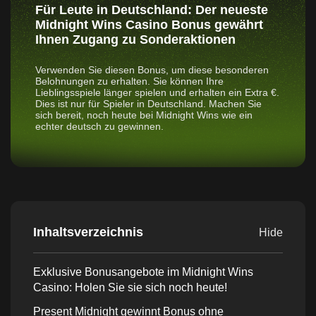
Für Leute in Deutschland: Der neueste
Midnight Wins Casino Bonus gewährt
Ihnen Zugang zu Sonderaktionen
Verwenden Sie diesen Bonus, um diese besonderen
Belohnungen zu erhalten. Sie können Ihre
Lieblingsspiele länger spielen und erhalten ein Extra €.
Dies ist nur für Spieler in Deutschland. Machen Sie
sich bereit, noch heute bei Midnight Wins wie ein
echter deutsch zu gewinnen.
Inhaltsverzeichnis
Hide
Exklusive Bonusangebote im Midnight Wins
Casino: Holen Sie sie sich noch heute!
Present Midnight gewinnt Bonus ohne