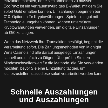
einzahlen möchten, ohne sich anmelden zu müssen.
EcoPayz ist ein vertrauenswürdiges E-Wallet, mit dem Sie
sofort Geld erhalten können. Einzahlungen beginnen bei
€10. Optionen für Kryptowährungen: Spieler, die gut mit
Technologie umgehen können, können unterstützte
Kryptowährungen verwenden, um digitale Einzahlungen
ab €50 zu tätigen.
Wenn das Netzwerk Ihre Transaktion bestätigt, beginnt die
Verarbeitung sofort. Die Zahlungsmethoden von Midnight
Wins Casino sind alle darauf ausgelegt, Einzahlungen
schnell und einfach zu tätigen. Überprüfen Sie den
Mindestschwellenwert für die Methode, die Sie verwenden
möchten, bevor Sie eine Einzahlung tätigen, um
sicherzustellen, dass diese sofort verarbeitet werden kann.
Schnelle Auszahlungen
und Auszahlungen