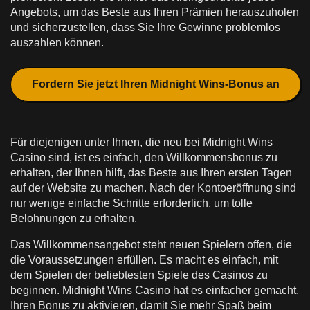
Angebots, um das Beste aus Ihren Prämien herauszuholen
und sicherzustellen, dass Sie Ihre Gewinne problemlos
auszahlen können.
Fordern Sie jetzt Ihren Midnight Wins-Bonus an
Für diejenigen unter Ihnen, die neu bei Midnight Wins
Casino sind, ist es einfach, den Willkommensbonus zu
erhalten, der Ihnen hilft, das Beste aus Ihren ersten Tagen
auf der Website zu machen. Nach der Kontoeröffnung sind
nur wenige einfache Schritte erforderlich, um tolle
Belohnungen zu erhalten.
Das Willkommensangebot steht neuen Spielern offen, die
die Voraussetzungen erfüllen. Es macht es einfach, mit
dem Spielen der beliebtesten Spiele des Casinos zu
beginnen. Midnight Wins Casino hat es einfacher gemacht,
Ihren Bonus zu aktivieren, damit Sie mehr Spaß beim