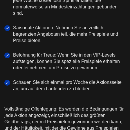
jede Woche kostenlose Spins erhalten, die
normalerweise an Mindesteinzahlungen gebunden
sind.
Saisonale Aktionen: Nehmen Sie an zeitlich
begrenzten Angeboten teil, die mehr Freispiele und
Preise bieten.
Belohnung für Treue: Wenn Sie in den VIP-Levels
aufsteigen, können Sie spezielle Freispiele erhalten
oder teilnehmen, um Preise zu gewinnen.
Schauen Sie sich einmal pro Woche die Aktionsseite
an, um auf dem Laufenden zu bleiben.
Vollständige Offenlegung: Es werden die Bedingungen für
jede Aktion angezeigt, einschließlich des größten
Geldbetrags, der mit Freispielen gewonnen werden kann,
und der Häufigkeit, mit der die Gewinne aus Freispielen