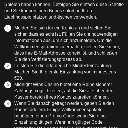
Spielen haben können. Befolgen Sie einfach diese Schritte
und Sie können Ihren Bonus sofort an Ihren
Lieblingsspielplätzen und-tischen verwenden.
Melden Sie sich für ein Konto an und stellen Sie
sicher, dass es echt ist. Füllen Sie die notwendigen
Informationen aus, um sich anzumelden. Um die
Willkommensprämien zu erhalten, stellen Sie sicher,
dass Ihre E-Mail-Adresse korrekt ist, und schließen
Sie den Verifizierungsprozess ab.
Leisten Sie die erforderliche Mindesteinzahlung.
Machen Sie Ihre erste Einzahlung von mindestens
€20.
Midnight Wins Casino bietet eine Reihe sicherer
Zahlungsmöglichkeiten, auf die Sie alle über den
Kassenbereich Ihres Kontos zugreifen können.
Wenn Sie danach gefragt werden, geben Sie den
Bonuscode ein. Einige Willkommenspakete
benötigen einen Promo-Code, wenn Sie eine
Einzahlung tätigen. Wenn ein gültiger Code