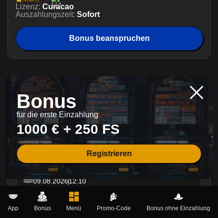
Lizenz:
Curacao
Auszahlungszeit:
Sofort
Bonus beanspruchen
Bonus
Platzieren Sie Ihre Wette
für die erste Einzahlung
1000 € + 250 FS
Alle
Registrieren
09.08.2026
12:10
Edmonton
Ziehen
Vancouver
App
Bonus
Menü
Promo-Code
Bonus ohne Einzahlung
Oilers
Canucks