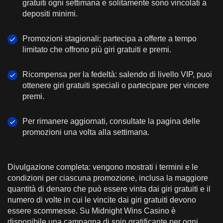
gratuiti ogni settimana e solitamente sono vincolati a
depositi minimi.
Promozioni stagionali: partecipa a offerte a tempo
limitato che offrono più giri gratuiti e premi.
Ricompensa per la fedeltà: salendo di livello VIP, puoi
ottenere giri gratuiti speciali o partecipare per vincere
premi.
Per rimanere aggiornati, consultate la pagina delle
promozioni una volta alla settimana.
Divulgazione completa: vengono mostrati i termini e le
condizioni per ciascuna promozione, inclusa la maggiore
quantità di denaro che può essere vinta dai giri gratuiti e il
numero di volte in cui le vincite dai giri gratuiti devono
essere scommesse. Su Midnight Wins Casino è
disponibile una campagna di spin gratificante per ogni