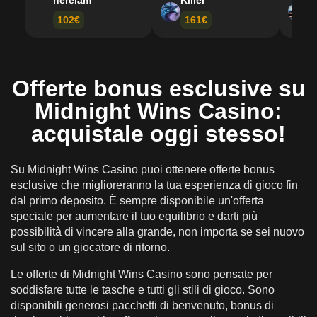
hereiam
Killer
Ri
102€
161€
Offerte bonus esclusive su
Midnight Wins Casino:
acquistale oggi stesso!
Su Midnight Wins Casino puoi ottenere offerte bonus
esclusive che miglioreranno la tua esperienza di gioco fin
dal primo deposito. È sempre disponibile un'offerta
speciale per aumentare il tuo equilibrio e darti più
possibilità di vincere alla grande, non importa se sei nuovo
sul sito o un giocatore di ritorno.
Le offerte di Midnight Wins Casino sono pensate per
soddisfare tutte le tasche e tutti gli stili di gioco. Sono
disponibili generosi pacchetti di benvenuto, bonus di