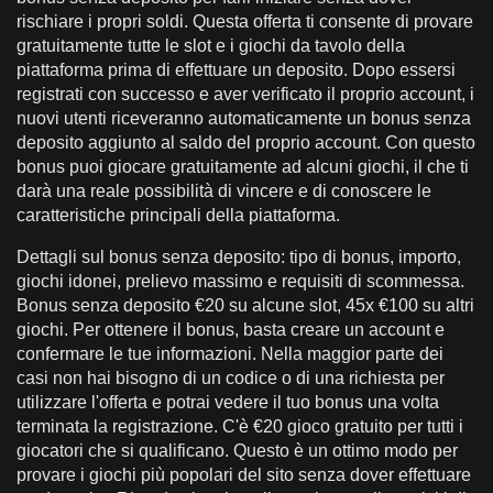
rischiare i propri soldi. Questa offerta ti consente di provare
gratuitamente tutte le slot e i giochi da tavolo della
piattaforma prima di effettuare un deposito. Dopo essersi
registrati con successo e aver verificato il proprio account, i
nuovi utenti riceveranno automaticamente un bonus senza
deposito aggiunto al saldo del proprio account. Con questo
bonus puoi giocare gratuitamente ad alcuni giochi, il che ti
darà una reale possibilità di vincere e di conoscere le
caratteristiche principali della piattaforma.
Dettagli sul bonus senza deposito: tipo di bonus, importo,
giochi idonei, prelievo massimo e requisiti di scommessa.
Bonus senza deposito €20 su alcune slot, 45x €100 su altri
giochi. Per ottenere il bonus, basta creare un account e
confermare le tue informazioni. Nella maggior parte dei
casi non hai bisogno di un codice o di una richiesta per
utilizzare l'offerta e potrai vedere il tuo bonus una volta
terminata la registrazione. C'è €20 gioco gratuito per tutti i
giocatori che si qualificano. Questo è un ottimo modo per
provare i giochi più popolari del sito senza dover effettuare