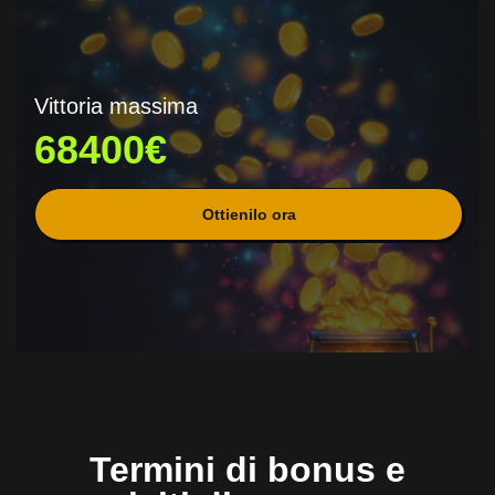
Vittoria massima
68400€
Ottienilo ora
Termini di bonus e