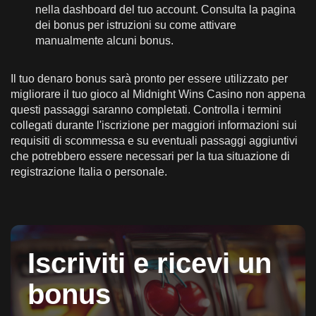
nella dashboard del tuo account. Consulta la pagina
dei bonus per istruzioni su come attivare
manualmente alcuni bonus.
Il tuo denaro bonus sarà pronto per essere utilizzato per
migliorare il tuo gioco al Midnight Wins Casino non appena
questi passaggi saranno completati. Controlla i termini
collegati durante l'iscrizione per maggiori informazioni sui
requisiti di scommessa e su eventuali passaggi aggiuntivi
che potrebbero essere necessari per la tua situazione di
registrazione Italia o personale.
Iscriviti e ricevi un
bonus