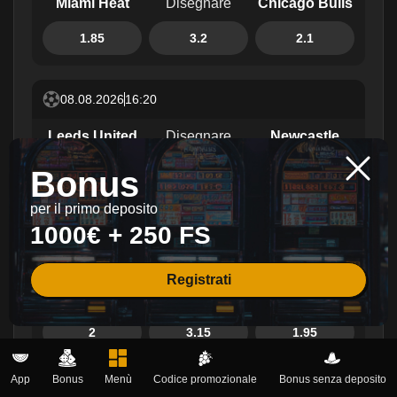
Miami Heat
Disegnare
Chicago Bulls
1.85
3.2
2.1
08.08.2026
16:20
Leeds United
Disegnare
Newcastle
United
Bonus
2.35
3.1
2.6
per il primo deposito
1000€ + 250 FS
08.08.2026
09:20
Registrati
Sacramento
Disegnare
Memphis
Kings
Grizzlies
2
3.15
1.95
App
Bonus
Menù
Codice promozionale
Bonus senza deposito
08.08.2026
11:40