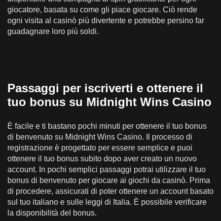
giocatore, basata su come gli piace giocare. Ciò rende
ogni visita al casinò più divertente e potrebbe persino far
guadagnare loro più soldi.
Passaggi per iscriverti e ottenere il
tuo bonus su Midnight Wins Casino
È facile e ti bastano pochi minuti per ottenere il tuo bonus
di benvenuto su Midnight Wins Casino. Il processo di
registrazione è progettato per essere semplice e puoi
ottenere il tuo bonus subito dopo aver creato un nuovo
account. In pochi semplici passaggi potrai utilizzare il tuo
bonus di benvenuto per giocare ai giochi da casinò. Prima
di procedere, assicurati di poter ottenere un account basato
sul tuo italiano e sulle leggi di Italia. È possibile verificare
la disponibilità del bonus.