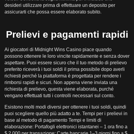
desideri utilizzare prima di effettuare un deposito per
assicurarti che possa essere elaborato subito.
Prelievi e pagamenti rapidi
Ai giocatori di Midnight Wins Casino piace quando
possono ottenere le loro vincite rapidamente e senza dover
aspettare. Puoi essere sicuro che il tuo metodo di prelievo
preferito riceverà i tuoi soldi il prima possibile dopo averli
richiesti perché la piattaforma è progettata per rendere i
rimborsi rapidi e sicuri. Non appena viene inviata una
richiesta di prelievo, questa viene elaborata, purché
vengano effettuati tutti i controlli necessari sul conto.
Esistono molti modi diversi per ottenere i tuoi soldi, quindi
puoi scegliere quello più adatto a te. Tempi per i prelievi in
base al metodo di pagamento Tempi e limiti di
elaborazione: Portafogli elettronici istantanei – 1 ora fino a
$ 2.000 per transazione; Carte bancarie 1–3 giorni fino a $