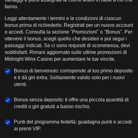
fanno.
Leggi attentamente i termini e le condizioni di ciascun
bonus prima di richiederlo. Registrati per un nuovo account
o accedi. Consulta la sezione "Promozioni" o "Bonus". Per
ottenere il bonus, scegli quello che desideri e poi segui i
passaggi indicati. Se ci sono requisiti di scommessa, devi
soddisfarli. Rimani aggiornato sulle ultime promozioni di
Midnight Wins Casino per aumentare le tue vincite.
Bonus di benvenuto: corrisponde al tuo primo deposito
e ti dà giri extra. Solitamente valido solo per i nuovi
utenti.
Bonus senza deposito: ti offre una piccola quantità di
crediti o giri gratuiti a basso rischio.
Punti del programma fedeltà: guadagna punti e accedi
ai premi VIP.