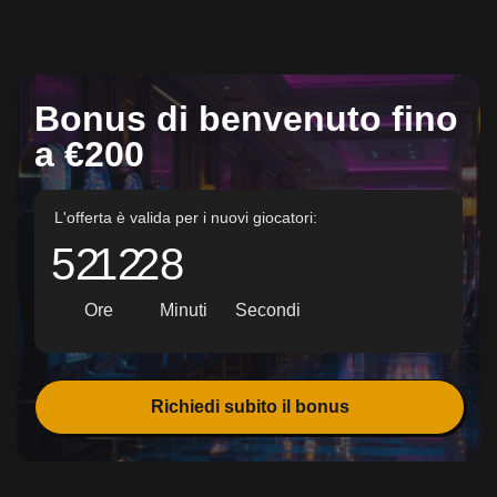
Bonus di benvenuto fino
a €200
L'offerta è valida per i nuovi giocatori:
52
12
27
Ore
Minuti
Secondi
Richiedi subito il bonus