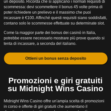
un deposito. Ricorda che si applicano i normali requisiti di
scommessa: devi scommettere il bonus 45 volte prima di
poter richiedere un prelievo e il massimo che puoi
incassare è €100. Affinché questi requisiti siano soddisfatti,
contano solo le scommesse effettuate su determinate slot.
Come la maggior parte dei bonus dei casinò in Italia,
potrebbe essere necessario mostrare più prove quando si
tenta di incassare, a seconda del italiano.
Ottieni un bonus senza deposito
Promozioni e giri gratuiti
su Midnight Wins Casino
Midnight Wins Casino offre un'ampia scelta di promozioni
in corso e offerte di giri gratuiti che aumentano il