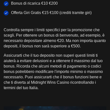
Bonus di ricarica €10 €200
Offerta Giri Gratis €15 €100 (crediti tramite giri)
Controlla sempre i limiti specifici per la promozione che
scegli. Per ottenere un bonus di benvenuto, ad esempio, è
necessario depositare almeno €20. Ma non importa quanto
depositi, il bonus non sarà superiore a €500.
Assicurarti che il tuo deposito non superi questi limiti ti
aiuterà a evitare delusioni e a ottenere il massimo dal tuo
bonus. Ricorda che alcuni metodi di pagamento o codici
bonus potrebbero modificare l'importo minimo o massimo
necessario. Puoi assicurarti che il bonus funzioni bene e
che ti diverta al Midnight Wins Casino ricontrollando i
termini del tuo Italia.