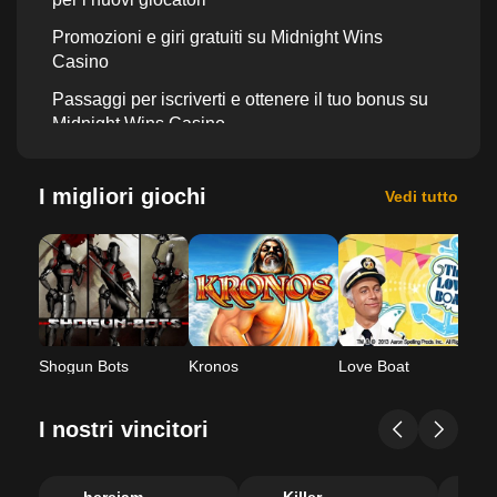
Promozioni e giri gratuiti su Midnight Wins
Casino
Passaggi per iscriverti e ottenere il tuo bonus su
Midnight Wins Casino
Prelievi e pagamenti rapidi
I migliori giochi
Vedi tutto
Dovresti conoscere i limiti minimi e massimi del
bonus
Termini di bonus e requisiti di scommessa
Panoramica dei bonus per Midnight Wins Casino
P
Shogun Bots
Kronos
Love Boat
I nostri vincitori