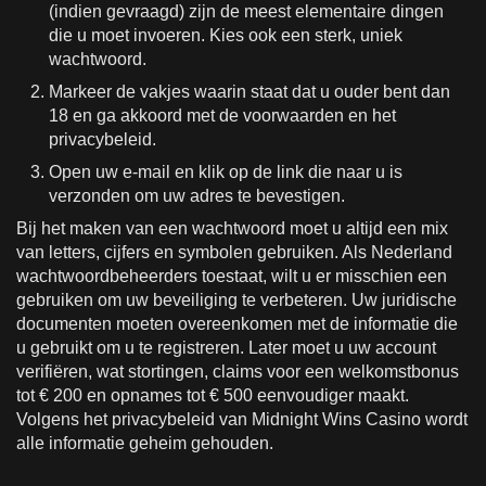
(indien gevraagd) zijn de meest elementaire dingen
die u moet invoeren. Kies ook een sterk, uniek
wachtwoord.
Markeer de vakjes waarin staat dat u ouder bent dan
18 en ga akkoord met de voorwaarden en het
privacybeleid.
Open uw e-mail en klik op de link die naar u is
verzonden om uw adres te bevestigen.
Bij het maken van een wachtwoord moet u altijd een mix
van letters, cijfers en symbolen gebruiken. Als Nederland
wachtwoordbeheerders toestaat, wilt u er misschien een
gebruiken om uw beveiliging te verbeteren. Uw juridische
documenten moeten overeenkomen met de informatie die
u gebruikt om u te registreren. Later moet u uw account
verifiëren, wat stortingen, claims voor een welkomstbonus
tot € 200 en opnames tot € 500 eenvoudiger maakt.
Volgens het privacybeleid van Midnight Wins Casino wordt
alle informatie geheim gehouden.