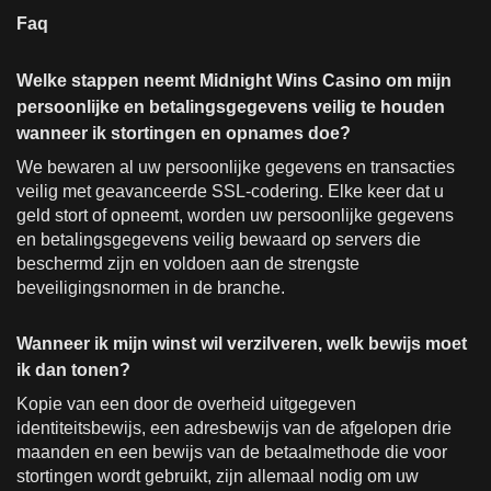
Faq
Welke stappen neemt Midnight Wins Casino om mijn
persoonlijke en betalingsgegevens veilig te houden
wanneer ik stortingen en opnames doe?
We bewaren al uw persoonlijke gegevens en transacties
veilig met geavanceerde SSL-codering. Elke keer dat u
geld stort of opneemt, worden uw persoonlijke gegevens
en betalingsgegevens veilig bewaard op servers die
beschermd zijn en voldoen aan de strengste
beveiligingsnormen in de branche.
Wanneer ik mijn winst wil verzilveren, welk bewijs moet
ik dan tonen?
Kopie van een door de overheid uitgegeven
identiteitsbewijs, een adresbewijs van de afgelopen drie
maanden en een bewijs van de betaalmethode die voor
stortingen wordt gebruikt, zijn allemaal nodig om uw