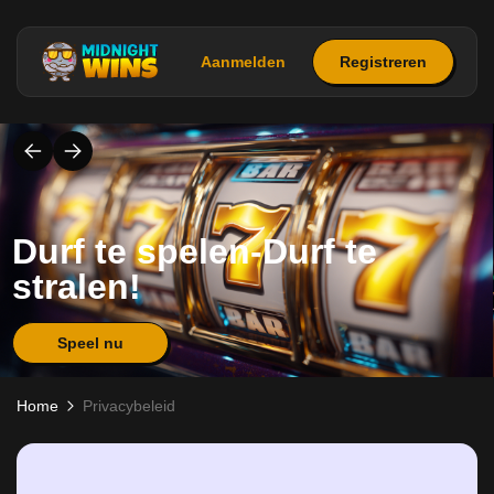
Aanmelden
Registreren
Durf te spelen-Durf te
stralen!
Speel nu
Home
Privacybeleid