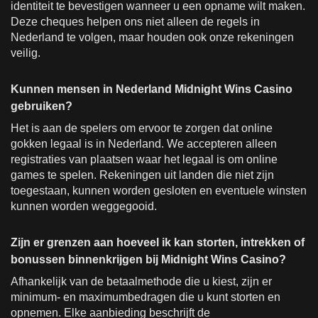
identiteit te bevestigen wanneer u een opname wilt maken.
Deze cheques helpen ons niet alleen de regels in
Nederland te volgen, maar houden ook onze rekeningen
veilig.
Kunnen mensen in Nederland Midnight Wins Casino
gebruiken?
Het is aan de spelers om ervoor te zorgen dat online
gokken legaal is in Nederland. We accepteren alleen
registraties van plaatsen waar het legaal is om online
games te spelen. Rekeningen uit landen die niet zijn
toegestaan, kunnen worden gesloten en eventuele winsten
kunnen worden weggegooid.
Zijn er grenzen aan hoeveel ik kan storten, intrekken of
bonussen binnenkrijgen bij Midnight Wins Casino?
Afhankelijk van de betaalmethode die u kiest, zijn er
minimum- en maximumbedragen die u kunt storten en
opnemen. Elke aanbieding beschrijft de