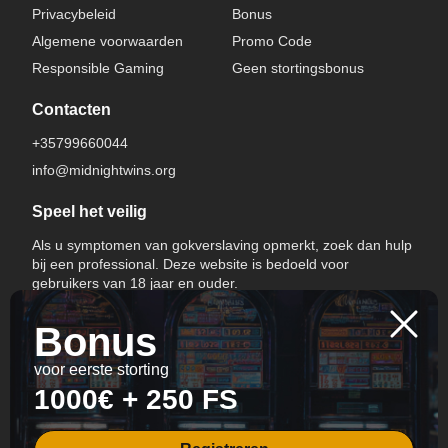
Privacybeleid
Bonus
Algemene voorwaarden
Promo Code
Responsible Gaming
Geen stortingsbonus
Contacten
+35799660044
info@midnightwins.org
Speel het veilig
Als u symptomen van gokverslaving opmerkt, zoek dan hulp
bij een professional. Deze website is bedoeld voor
gebruikers van 18 jaar en ouder.
Bonus
voor eerste storting
1000€ + 250 FS
Switch Language