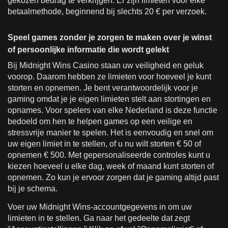
gekozen bedrag te verkrijgen. Er zijn limieten voor elke
betaalmethode, beginnend bij slechts 20 € per verzoek.
Speel games zonder je zorgen te maken over je winst
of persoonlijke informatie die wordt gelekt
Bij Midnight Wins Casino staan uw veiligheid en geluk
voorop. Daarom hebben ze limieten voor hoeveel je kunt
storten en opnemen. Je bent verantwoordelijk voor je
gaming omdat je je eigen limieten stelt aan stortingen en
opnames. Voor spelers van elke Nederland is deze functie
bedoeld om hen te helpen games op een veilige en
stressvrije manier te spelen. Het is eenvoudig en snel om
uw eigen limiet in te stellen, of u nu wilt storten € 50 of
opnemen € 500. Met gepersonaliseerde controles kunt u
kiezen hoeveel u elke dag, week of maand kunt storten of
opnemen. Zo kun je ervoor zorgen dat je gaming altijd past
bij je schema.
Voer uw Midnight Wins-accountgegevens in om uw
limieten in te stellen. Ga naar het gedeelte dat zegt