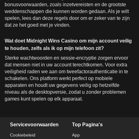
bonusvoorwaarden, zoals inzetvereisten en de grootste
weddenschappen die kunnen worden gedaan. Als je wilt
spelen, lees dan deze regels door om er zeker van te zijn
dat ze het goed met je vinden.
Wat doet Midnight Wins Casino om mijn account veilig
te houden, zelfs als ik op mijn telefoon zit?
Sterke wachtwoorden en sessie-encryptie zorgen ervoor
dat mensen niet in uw account terechtkomen. Voor extra
veiligheid raden we aan om tweefactorauthenticatie in te
schakelen. Ons platform werkt perfect op mobiele
apparaten en houdt uw gegevens veilig op hetzelfde
niveau als de desktopversie, zodat u zonder problemen
games kunt spelen op elk apparaat.
Servicevoorwaarden
Top Pagina's
Cookiebeleid
App