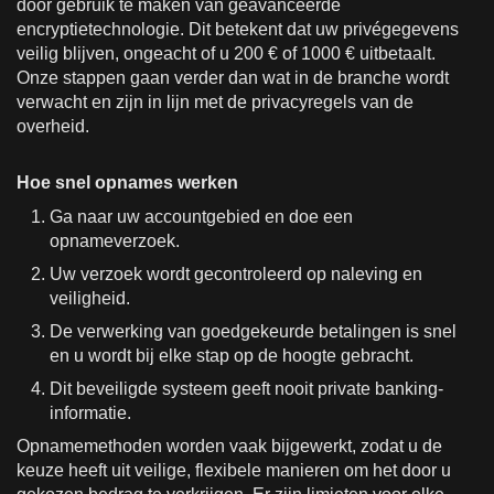
door gebruik te maken van geavanceerde
encryptietechnologie. Dit betekent dat uw privégegevens
veilig blijven, ongeacht of u 200 € of 1000 € uitbetaalt.
Onze stappen gaan verder dan wat in de branche wordt
verwacht en zijn in lijn met de privacyregels van de
overheid.
Hoe snel opnames werken
Ga naar uw accountgebied en doe een
opnameverzoek.
Uw verzoek wordt gecontroleerd op naleving en
veiligheid.
De verwerking van goedgekeurde betalingen is snel
en u wordt bij elke stap op de hoogte gebracht.
Dit beveiligde systeem geeft nooit private banking-
informatie.
Opnamemethoden worden vaak bijgewerkt, zodat u de
keuze heeft uit veilige, flexibele manieren om het door u