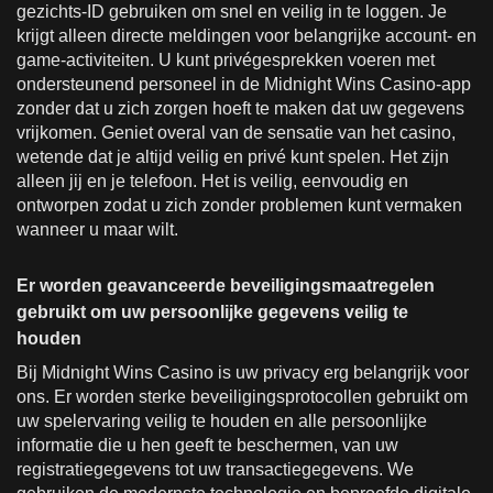
gezichts-ID gebruiken om snel en veilig in te loggen. Je
krijgt alleen directe meldingen voor belangrijke account- en
game-activiteiten. U kunt privégesprekken voeren met
ondersteunend personeel in de Midnight Wins Casino-app
zonder dat u zich zorgen hoeft te maken dat uw gegevens
vrijkomen. Geniet overal van de sensatie van het casino,
wetende dat je altijd veilig en privé kunt spelen. Het zijn
alleen jij en je telefoon. Het is veilig, eenvoudig en
ontworpen zodat u zich zonder problemen kunt vermaken
wanneer u maar wilt.
Er worden geavanceerde beveiligingsmaatregelen
gebruikt om uw persoonlijke gegevens veilig te
houden
Bij Midnight Wins Casino is uw privacy erg belangrijk voor
ons. Er worden sterke beveiligingsprotocollen gebruikt om
uw spelervaring veilig te houden en alle persoonlijke
informatie die u hen geeft te beschermen, van uw
registratiegegevens tot uw transactiegegevens. We