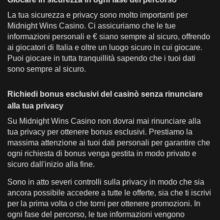
La tua sicurezza e privacy sono molto importanti per
Midnight Wins Casino. Ci assicuriamo che le tue
informazioni personali e € siano sempre al sicuro, offrendo
ai giocatori di Italia e oltre un luogo sicuro in cui giocare.
Puoi giocare in tutta tranquillità sapendo che i tuoi dati
sono sempre al sicuro.
Richiedi bonus esclusivi del casinò senza rinunciare
alla tua privacy
Su Midnight Wins Casino non dovrai mai rinunciare alla
tua privacy per ottenere bonus esclusivi. Prestiamo la
massima attenzione ai tuoi dati personali per garantire che
ogni richiesta di bonus venga gestita in modo privato e
sicuro dall'inizio alla fine.
Sono in atto severi controlli sulla privacy in modo che sia
ancora possibile accedere a tutte le offerte, sia che ti iscrivi
per la prima volta o che torni per ottenere promozioni. In
ogni fase del percorso, le tue informazioni vengono