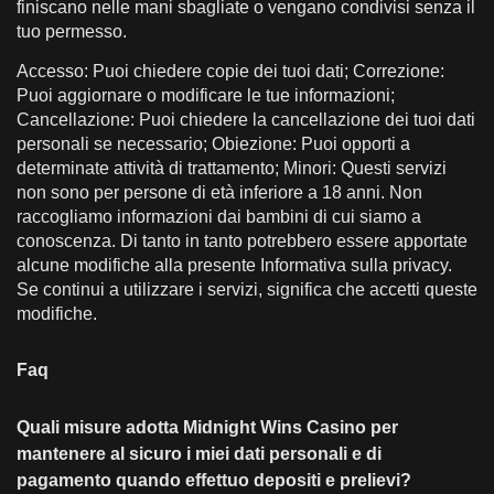
finiscano nelle mani sbagliate o vengano condivisi senza il
tuo permesso.
Accesso: Puoi chiedere copie dei tuoi dati; Correzione:
Puoi aggiornare o modificare le tue informazioni;
Cancellazione: Puoi chiedere la cancellazione dei tuoi dati
personali se necessario; Obiezione: Puoi opporti a
determinate attività di trattamento; Minori: Questi servizi
non sono per persone di età inferiore a 18 anni. Non
raccogliamo informazioni dai bambini di cui siamo a
conoscenza. Di tanto in tanto potrebbero essere apportate
alcune modifiche alla presente Informativa sulla privacy.
Se continui a utilizzare i servizi, significa che accetti queste
modifiche.
Faq
Quali misure adotta Midnight Wins Casino per
mantenere al sicuro i miei dati personali e di
pagamento quando effettuo depositi e prelievi?