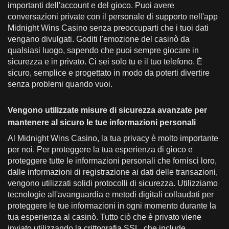
importanti dell'account e del gioco. Puoi avere
conversazioni private con il personale di supporto nell'app
Midnight Wins Casino senza preoccuparti che i tuoi dati
vengano divulgati. Goditi l'emozione del casinò da
qualsiasi luogo, sapendo che puoi sempre giocare in
sicurezza e in privato. Ci sei solo tu e il tuo telefono. È
sicuro, semplice e progettato in modo da poterti divertire
senza problemi quando vuoi.
Vengono utilizzate misure di sicurezza avanzate per
mantenere al sicuro le tue informazioni personali
Al Midnight Wins Casino, la tua privacy è molto importante
per noi. Per proteggere la tua esperienza di gioco e
proteggere tutte le informazioni personali che fornisci loro,
dalle informazioni di registrazione ai dati delle transazioni,
vengono utilizzati solidi protocolli di sicurezza. Utilizziamo
tecnologie all'avanguardia e metodi digitali collaudati per
proteggere le tue informazioni in ogni momento durante la
tua esperienza al casinò. Tutto ciò che è privato viene
inviato utilizzando la crittografia SSL, che include