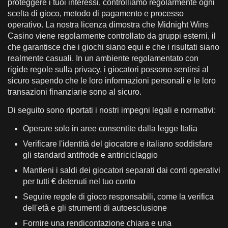
proteggere i tuoi interessi, controlliamo regolarmente ogni
scelta di gioco, metodo di pagamento e processo
operativo. La nostra licenza dimostra che Midnight Wins
Casino viene regolarmente controllato da gruppi esterni, il
che garantisce che i giochi siano equi e che i risultati siano
realmente casuali. In un ambiente regolamentato con
rigide regole sulla privacy, i giocatori possono sentirsi al
sicuro sapendo che le loro informazioni personali e le loro
transazioni finanziarie sono al sicuro.
Di seguito sono riportati i nostri impegni legali e normativi:
Operare solo in aree consentite dalla legge Italia
Verificare l'identità del giocatore e italiano soddisfare
gli standard antifrode e antiriciclaggio
Mantieni i saldi dei giocatori separati dai conti operativi
per tutti € detenuti nel tuo conto
Seguire regole di gioco responsabili, come la verifica
dell'età e gli strumenti di autoesclusione
Fornire una rendicontazione chiara e una