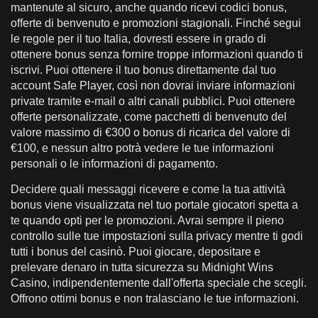
mantenute al sicuro, anche quando ricevi codici bonus,
offerte di benvenuto e promozioni stagionali. Finché segui
le regole per il tuo Italia, dovresti essere in grado di
ottenere bonus senza fornire troppe informazioni quando ti
iscrivi. Puoi ottenere il tuo bonus direttamente dal tuo
account Safe Player, così non dovrai inviare informazioni
private tramite e-mail o altri canali pubblici. Puoi ottenere
offerte personalizzate, come pacchetti di benvenuto del
valore massimo di €300 o bonus di ricarica del valore di
€100, e nessun altro potrà vedere le tue informazioni
personali o le informazioni di pagamento.
Decidere quali messaggi ricevere e come la tua attività
bonus viene visualizzata nel tuo portale giocatori spetta a
te quando opti per le promozioni. Avrai sempre il pieno
controllo sulle tue impostazioni sulla privacy mentre ti godi
tutti i bonus del casinò. Puoi giocare, depositare e
prelevare denaro in tutta sicurezza su Midnight Wins
Casino, indipendentemente dall'offerta speciale che scegli.
Offrono ottimi bonus e non tralasciano le tue informazioni.