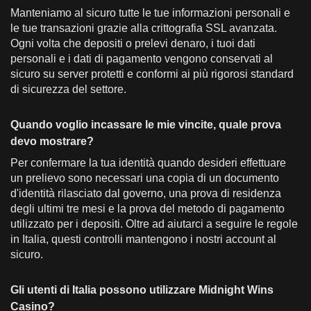
Manteniamo al sicuro tutte le tue informazioni personali e
le tue transazioni grazie alla crittografia SSL avanzata.
Ogni volta che depositi o prelevi denaro, i tuoi dati
personali e i dati di pagamento vengono conservati al
sicuro su server protetti e conformi ai più rigorosi standard
di sicurezza del settore.
Quando voglio incassare le mie vincite, quale prova
devo mostrare?
Per confermare la tua identità quando desideri effettuare
un prelievo sono necessari una copia di un documento
d'identità rilasciato dal governo, una prova di residenza
degli ultimi tre mesi e la prova del metodo di pagamento
utilizzato per i depositi. Oltre ad aiutarci a seguire le regole
in Italia, questi controlli mantengono i nostri account al
sicuro.
Gli utenti di Italia possono utilizzare Midnight Wins
Casino?