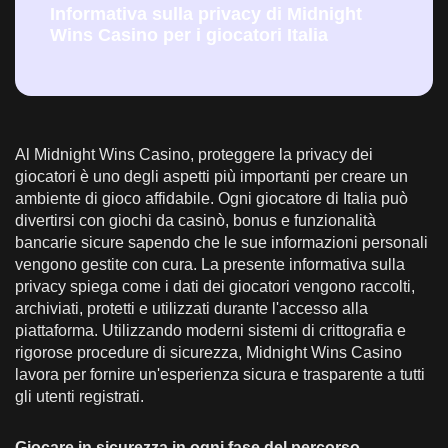
Informativa sulla privacy di Midnight
Wins Casino per i giocatori Italia
Al Midnight Wins Casino, proteggere la privacy dei
giocatori è uno degli aspetti più importanti per creare un
ambiente di gioco affidabile. Ogni giocatore di Italia può
divertirsi con giochi da casinò, bonus e funzionalità
bancarie sicure sapendo che le sue informazioni personali
vengono gestite con cura. La presente informativa sulla
privacy spiega come i dati dei giocatori vengono raccolti,
archiviati, protetti e utilizzati durante l'accesso alla
piattaforma. Utilizzando moderni sistemi di crittografia e
rigorose procedure di sicurezza, Midnight Wins Casino
lavora per fornire un'esperienza sicura e trasparente a tutti
gli utenti registrati.
Giocare in sicurezza in ogni fase del percorso