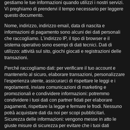
gestiamo le tue informazioni quando utilizzi i nostri servizi.
Vi preghiamo di prendervi il tempo necessario per leggere
questo documento.
Nome, indirizzo, indirizzo email, data di nascita e
informazioni di pagamento sono alcuni dei dati personali
che raccogliamo. L'indirizzo IP, il tipo di browser e il
sistema operativo sono esempi di dati tecnici. Dati di
utilizzo: attività sul sito, giochi giocati e registrazioni delle
transazioni.
Perché raccogliamo dati: per verificare il tuo account e
mantenerlo al sicuro, elaborare transazioni, personalizzare
l'esperienza utente, assicurarci di rispettare le leggi e i
regolamenti, inviare comunicazioni di marketing e
promozionali e condividere informazioni: potremmo
condividere i tuoi dati con partner fidati per elaborare
pagamenti, rispettare la legge e fermare le frodi. Nessuno
potrà acquistare dati da noi per scopi pubblicitari.
Sicurezza delle informazioni: vengono messe in atto le
giuste misure di sicurezza per evitare che i tuoi dati