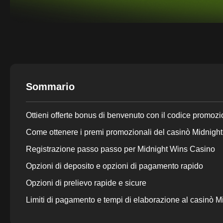
Sommario
Ottieni offerte bonus di benvenuto con il codice promoz
Come ottenere i premi promozionali del casinò Midnigh
Registrazione passo passo per Midnight Wins Casino
Opzioni di deposito e opzioni di pagamento rapido
Opzioni di prelievo rapide e sicure
Limiti di pagamento e tempi di elaborazione al casinò M
Promozioni in corso e vantaggi VIP