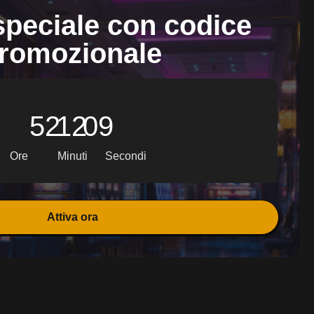
speciale con codice
romozionale
52
12
07
Ore
Minuti
Secondi
Attiva ora