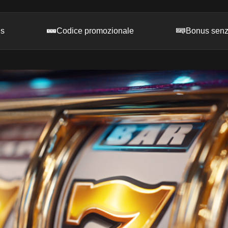
s
Codice promozionale
Bonus senz