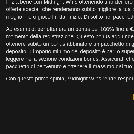
Inizia bene con Midnight Wins ottenendo uno dei loro s
offerte speciali che renderanno subito migliore la tua
meglio il loro gioco fin dall'inizio. Di solito nel pacche
Ad esempio, per ottenere un bonus del 100% fino a €20
momento della registrazione. Questo bonus aggiunge de
ottenere subito un bonus abbinato e un pacchetto di gir
deposito. L'importo minimo del deposito è pari o supe
leggere nella sezione condizioni bonus. Assicurati ch
pacchetto di benvenuto e ottenere il massimo dal tuo 
Con questa prima spinta, Midnight Wins rende l'esperie