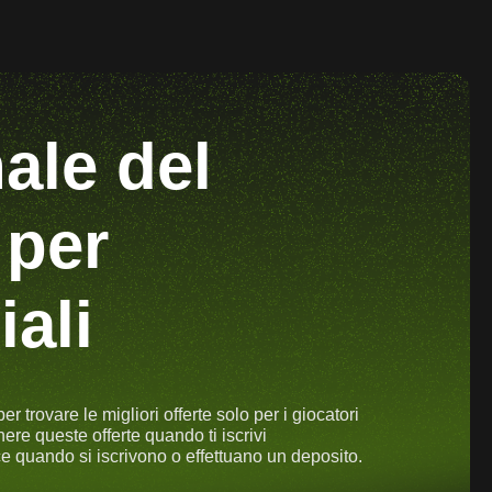
ale del
 per
ali
 trovare le migliori offerte solo per i giocatori
ere queste offerte quando ti iscrivi
ce quando si iscrivono o effettuano un deposito.