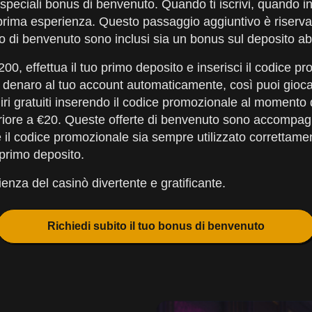
peciali bonus di benvenuto. Quando ti iscrivi, quando inse
 prima esperienza. Questo passaggio aggiuntivo è riservato
tto di benvenuto sono inclusi sia un bonus sul deposito abbin
0, effettua il tuo primo deposito e inserisci il codice 
naro al tuo account automaticamente, così puoi giocare p
i gratuiti inserendo il codice promozionale al momento del
riore a €20. Queste offerte di benvenuto sono accompagn
e il codice promozionale sia sempre utilizzato corretta
primo deposito.
nza del casinò divertente e gratificante.
Richiedi subito il tuo bonus di benvenuto