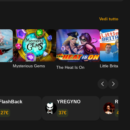
Vedi tutto
Mysterious Gems
Little Britain
The Heat Is On
FlashBack
YREGYNO
Ricard
27€
37€
433€