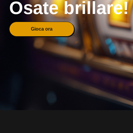
Osate brillare!
Gioca ora