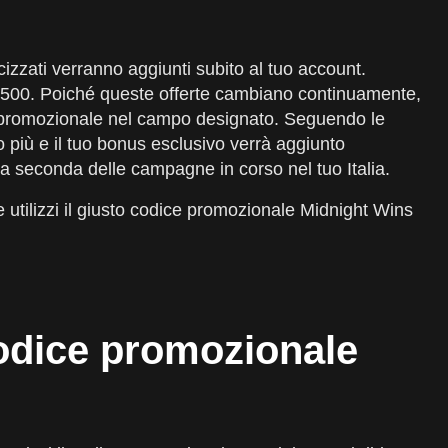
izzati verranno aggiunti subito al tuo account.
di €500. Poiché queste offerte cambiano continuamente,
dice promozionale nel campo designato. Seguendo le
 o più e il tuo bonus esclusivo verrà aggiunto
a seconda delle campagne in corso nel tuo Italia.
 utilizzi il giusto codice promozionale Midnight Wins
codice promozionale