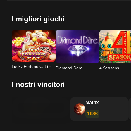
Codice sconto per Midnight Wins Casino
I migliori giochi
Lucky Fortune Cat (Habanero)
Diamond Dare
4 Seasons
I nostri vincitori
Qunerahr
Matrix
219€
168€